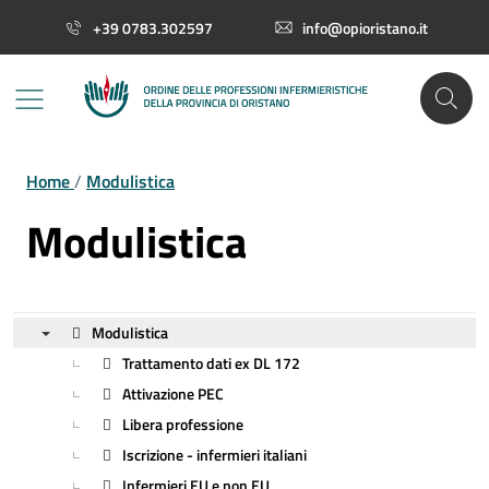
Vai ai contenuti
Vai al footer
+39 0783.302597
info@opioristano.it
Home
/
Modulistica
Modulistica
Modulistica
Trattamento dati ex DL 172
▼
Attivazione PEC
Libera professione
Iscrizione - infermieri italiani
Infermieri EU e non EU