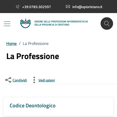
Vai ai contenuti
Vai al footer
+39 0783.302597
info@opioristano.it
Home
/
La Professione
La Professione
Condividi
Vedi azioni
Codice Deontologico