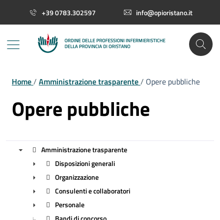
Vai ai contenuti
Vai al footer
+39 0783.302597
info@opioristano.it
Home
/
Amministrazione trasparente
/
Opere pubbliche
Opere pubbliche
Amministrazione trasparente
Disposizioni generali
▼
Organizzazione
►
Consulenti e collaboratori
►
Personale
►
Bandi di concorso
►