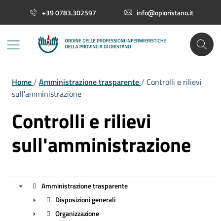
Vai ai contenuti
Vai al footer
+39 0783.302597
info@opioristano.it
Home
/
Amministrazione trasparente
/
Controlli e rilievi
sull'amministrazione
Controlli e rilievi
sull'amministrazione
Amministrazione trasparente
Disposizioni generali
▼
Organizzazione
►